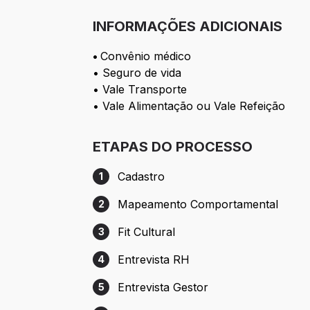
INFORMAÇÕES ADICIONAIS
•
Convênio médico
• Seguro de vida
• Vale Transporte
• Vale Alimentação ou Vale Refeição
ETAPAS DO PROCESSO
Cadastro
1
Etapa 1: Cadastro
Mapeamento Comportamental
2
Etapa 2: Mapeamento Comportamental
Fit Cultural
3
Etapa 3: Fit Cultural
Entrevista RH
4
Etapa 4: Entrevista RH
Entrevista Gestor
5
Etapa 5: Entrevista Gestor